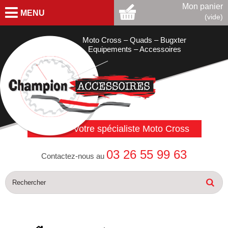
Mon panier
MENU
(vide)
Moto Cross – Quads – Bugxter
Equipements – Accessoires
Votre spécialiste Moto Cross
03 26 55 99 63
Contactez-nous au