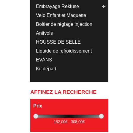
Embrayage Rekluse
Velo Enfant et Maquette
Boitier de réglage injection
Antivols
HOUSSE DE SELLE
Liquide de refroidissement
EVANS
Kit départ
AFFINEZ LA RECHERCHE
Prix
182,00€ - 308,00€