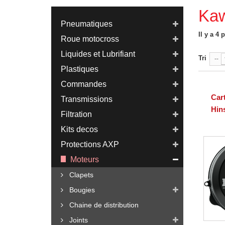
Ka
Pneumatiques
Il y a 4 
Roue motocross
Liquides et Lubrifiant
Tri
--
Plastiques
Commandes
Car
Transmissions
Hin
Filtration
Kits decos
Protections AXP
Moteurs
Clapets
Bougies
Chaine de distribution
Joints