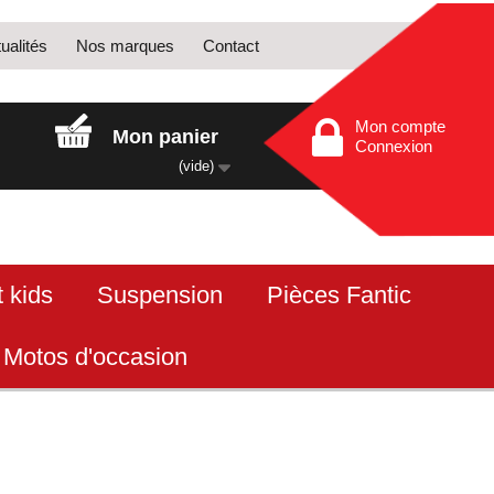
ualités
Nos marques
Contact
Mon compte
Mon panier
Connexion
(vide)
 kids
Suspension
Pièces Fantic
Motos d'occasion