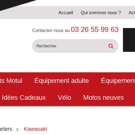
Accueil
Qui sommes nous ?
Act
03 26 55 99 63
Contactez-nous au
ts Motul
Équipement adulte
Équipement
Idées Cadeaux
Vélo
Motos neuves
rters
Kawasaki