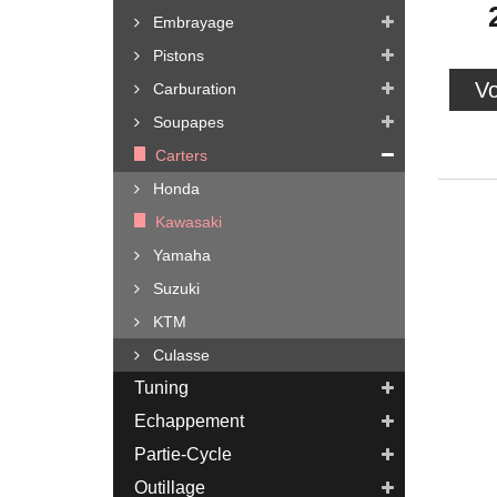
Embrayage
Pistons
Vo
Carburation
Soupapes
Carters
Honda
Kawasaki
Yamaha
Suzuki
KTM
Culasse
Tuning
Echappement
Partie-Cycle
Outillage