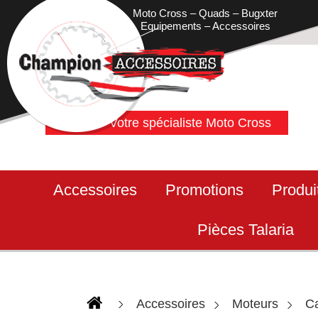
Moto Cross – Quads – Bugxter
Equipements – Accessoires
Votre spécialiste Moto Cross
Accessoires
Promotions
Produi
Pièces Talaria
Accessoires
Moteurs
Ca