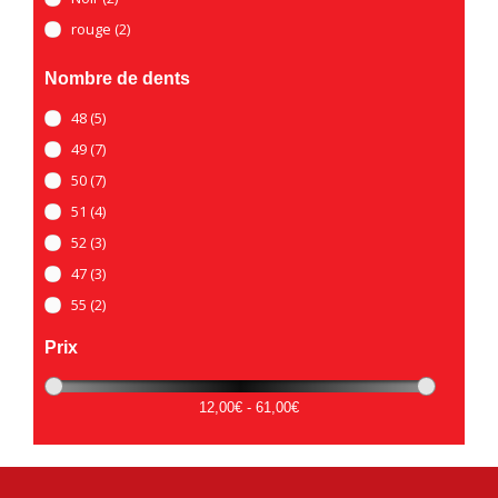
rouge
(2)
Nombre de dents
48
(5)
49
(7)
50
(7)
51
(4)
52
(3)
47
(3)
55
(2)
56
(2)
Prix
53
(1)
12,00€ - 61,00€