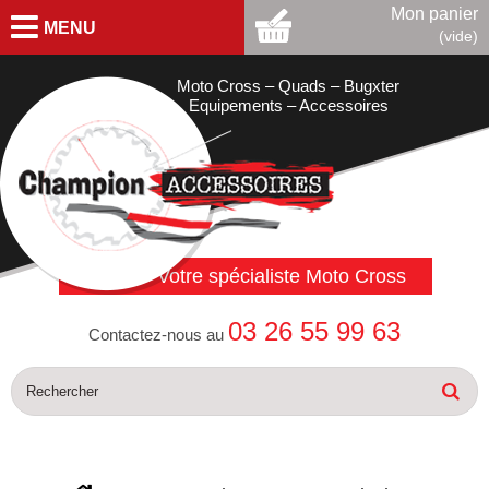
Mon panier
MENU
(vide)
Moto Cross – Quads – Bugxter
Equipements – Accessoires
Votre spécialiste Moto Cross
03 26 55 99 63
Contactez-nous au