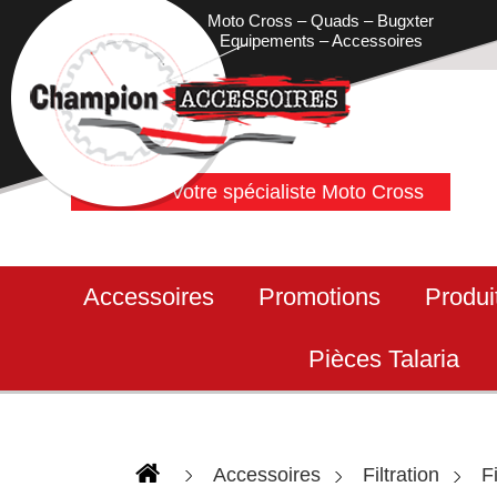
Moto Cross – Quads – Bugxter
Equipements – Accessoires
Votre spécialiste Moto Cross
Accessoires
Promotions
Produi
Pièces Talaria
Accessoires
Filtration
F