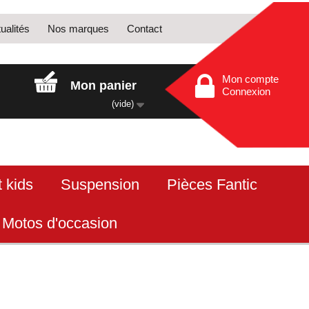
ualités
Nos marques
Contact
Mon compte
Mon panier
Connexion
(vide)
 kids
Suspension
Pièces Fantic
Motos d'occasion