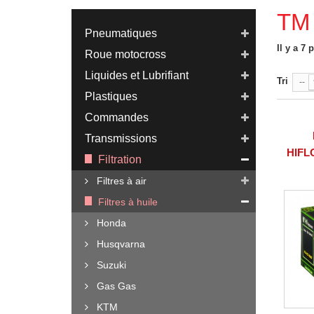
TM
Pneumatiques
Il y a 7 
Roue motocross
Liquides et Lubrifiant
Tri
--
Plastiques
Commandes
Transmissions
HIFL
Filtration
Filtres à air
Filtres à huile
Honda
Husqvarna
Suzuki
Gas Gas
KTM