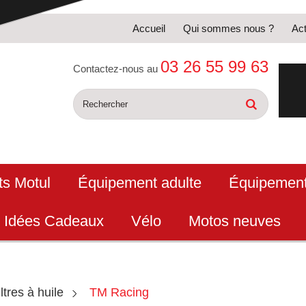
Accueil
Qui sommes nous ?
Act
03 26 55 99 63
Contactez-nous au
ts Motul
Équipement adulte
Équipement
Idées Cadeaux
Vélo
Motos neuves
iltres à huile
TM Racing