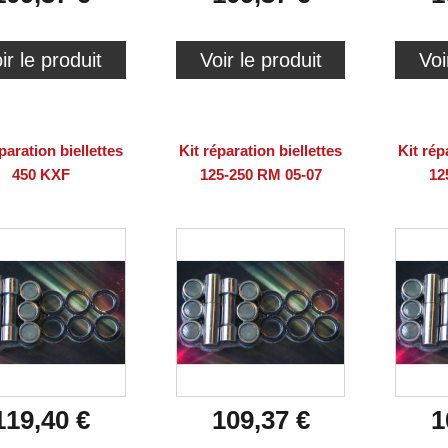
ir le produit
Voir le produit
Voi
paration biellettes
Kit réparation biellettes
Kit rép
450 KXF
125-250 RM 05-07
12
119,40 €
109,37 €
1