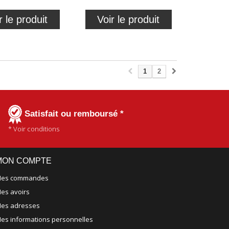
r le produit
Voir le produit
1
2
Satisfait ou remboursé *
* Voir conditions
MON COMPTE
es commandes
es avoirs
es adresses
es informations personnelles