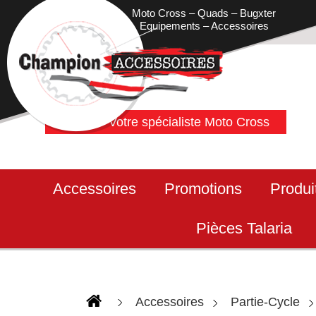
Moto Cross – Quads – Bugxter
Equipements – Accessoires
Votre spécialiste Moto Cross
Accessoires
Promotions
Produi
Pièces Talaria
Accessoires
Partie-Cycle