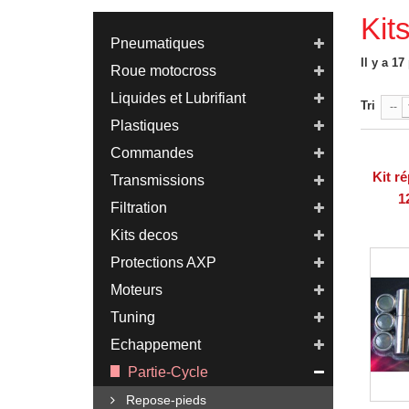
Kit
Pneumatiques
Il y a 17
Roue motocross
Liquides et Lubrifiant
Tri
--
Plastiques
Commandes
Kit ré
Transmissions
1
Filtration
Kits decos
Protections AXP
Moteurs
Tuning
Echappement
Partie-Cycle
Repose-pieds