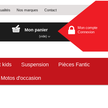
ualités
Nos marques
Contact
Mon compte
Mon panier
Connexion
(vide)
 kids
Suspension
Pièces Fantic
Motos d'occasion