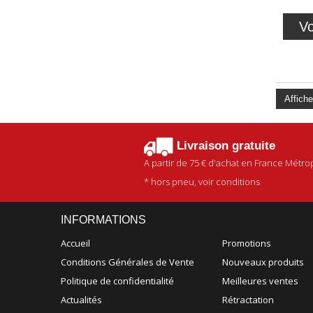
Vo
Affiche
Livraison gratuite
A partir de
75 €
d'achat en France Métrop
* hors pneu, voir conditions
INFORMATIONS
Accueil
Promotions
Conditions Générales de Vente
Nouveaux produits
Politique de confidentialité
Meilleures ventes
Actualités
Rétractation