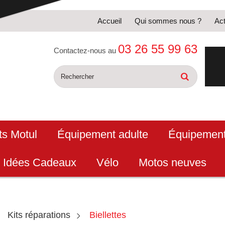
Accueil
Qui sommes nous ?
Act
03 26 55 99 63
Contactez-nous au
ts Motul
Équipement adulte
Équipement
Idées Cadeaux
Vélo
Motos neuves
Kits réparations
Biellettes