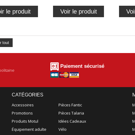
ir le produit
Voir le produit
Voi
r tout
Paiement sécurisé
olitaine
CATÉGORIES
Accessoires
Pièces Fantic
M
Promotions
Pièces Talaria
M
Produits Motul
Idées Cadeaux
M
Équipement adulte
Vélo
M