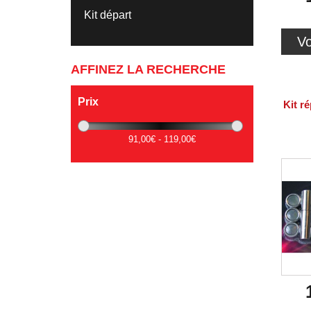
Kit départ
Vo
AFFINEZ LA RECHERCHE
Prix
Kit ré
91,00€ - 119,00€