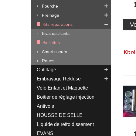
Fourche
Freinage
Vo
Kits réparations
Bras oscillants
Biellettes
Amortisseurs
Kit ré
Roues
Outillage
Embrayage Rekluse
Velo Enfant et Maquette
Boitier de réglage injection
Antivols
HOUSSE DE SELLE
Liquide de refroidissement
EVANS