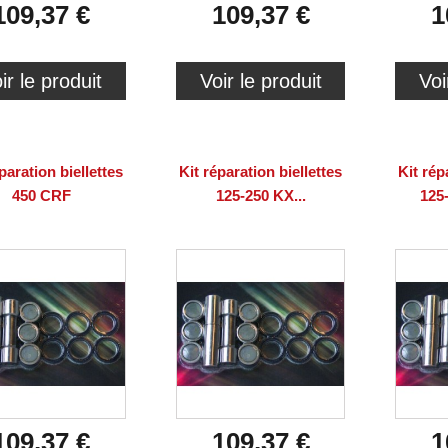
109,37 €
109,37 €
1
ir le produit
Voir le produit
Voi
paration biellettes
Kit réparation biellettes
Kit rép
450 CRF
125-250 KX...
125
109,37 €
109,37 €
1