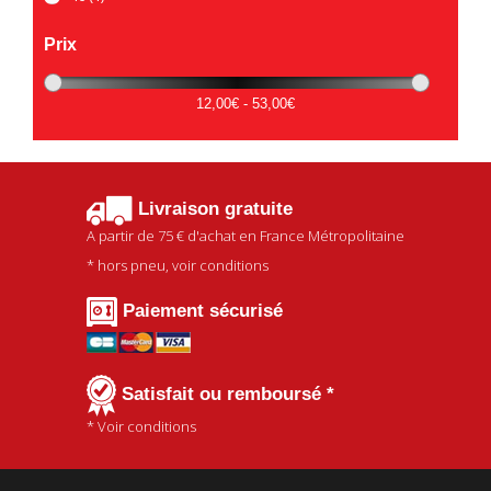
Prix
12,00€ - 53,00€
Livraison gratuite
A partir de
75 €
d'achat en France Métropolitaine
* hors pneu, voir conditions
Paiement sécurisé
Satisfait ou remboursé *
* Voir conditions