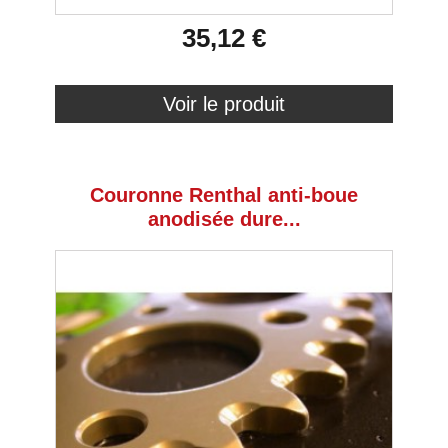
35,12 €
Voir le produit
Couronne Renthal anti-boue
anodisée dure...