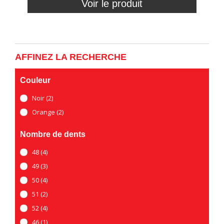
Voir le produit
AFFINEZ LA RECHERCHE
Couleur
Noir
(2)
Orange
(2)
Nombre de dents
48
(4)
49
(3)
50
(4)
51
(2)
52
(4)
46
(1)