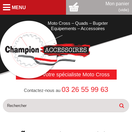
Mon panier
MENU
(vide)
Moto Cross – Quads – Bugxter
Equipements – Accessoires
Votre spécialiste Moto Cross
03 26 55 99 63
Contactez-nous au