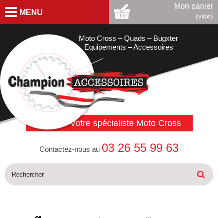
Mon panier
MENU
(vide)
Moto Cross – Quads – Bugxter
Equipements – Accessoires
Votre spécialiste Moto Cross
03 26 55 99 63
Contactez-nous au