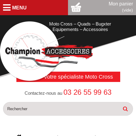
Mon panier
MENU
(vide)
Moto Cross – Quads – Bugxter
Equipements – Accessoires
Votre spécialiste Moto Cross
03 26 55 99 63
Contactez-nous au