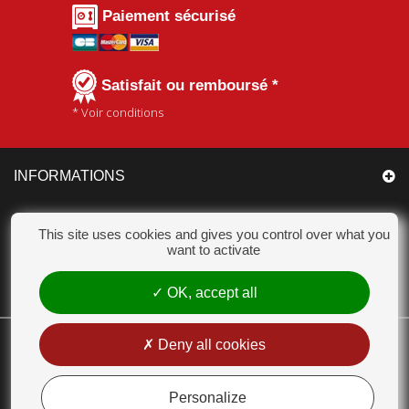
Paiement sécurisé
Satisfait ou remboursé *
* Voir conditions
INFORMATIONS
CATÉGORIES
This site uses cookies and gives you control over what you
want to activate
MON COMPTE
OK, accept all
CHAMPION ACCESSOIRES
Deny all cookies
18 Chemin des Bas Jardins 51530 DIZY - Tél. : 03 26 55 99 63 - E-mail :
contact@champion-accessoires.com
Personalize
MENTIONS LÉGALES