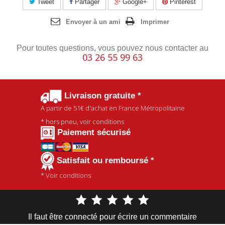
Tweet
Partager
Google+
Pinterest
Envoyer à un ami
Imprimer
Pour toutes questions, vous pouvez nous contacter au
03 26 55 99 63
Livraison gratuite *
A partir de
51€
d'achat en France Métropolitaine
* hors pneu, voir conditions
Paiement sécurisé
Satisfait ou remboursé *
* Voir conditions
Il faut être connecté pour écrire un commentaire