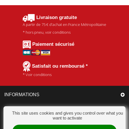
Livraison gratuite
A partir de
75 €
d'achat en France Métropolitaine
* hors pneu, voir conditions
Paiement sécurisé
Satisfait ou remboursé *
* Voir conditions
INFORMATIONS
CATÉGORIES
This site uses cookies and gives you control over what you
want to activate
MON COMPTE