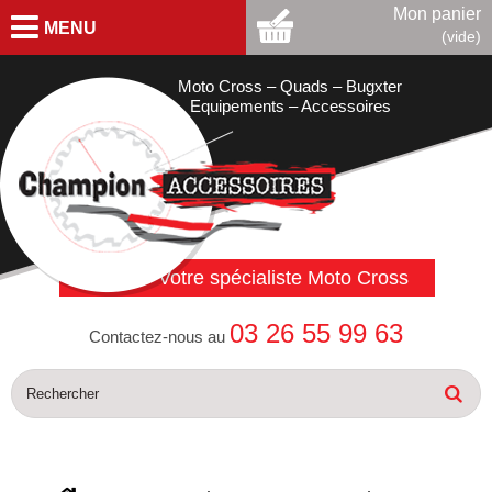
Mon panier
MENU
(vide)
Moto Cross – Quads – Bugxter
Equipements – Accessoires
Votre spécialiste Moto Cross
03 26 55 99 63
Contactez-nous au