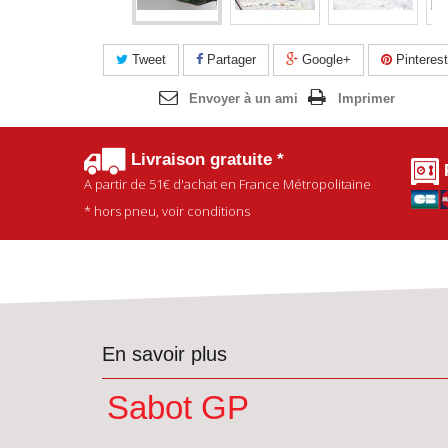
Tweet
Partager
Google+
Pinterest
Envoyer à un ami
Imprimer
Livraison gratuite *
A partir de
51€
d'achat en France Métropolitaine
* hors pneu, voir conditions
En savoir plus
Sabot GP