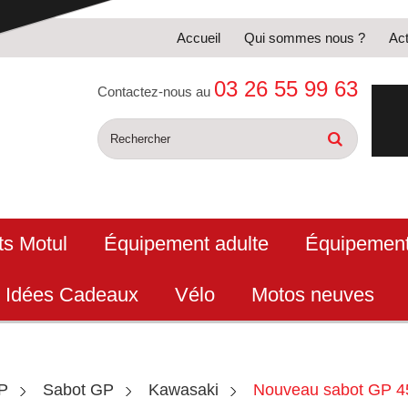
Accueil
Qui sommes nous ?
Act
03 26 55 99 63
Contactez-nous au
ts Motul
Équipement adulte
Équipement
Idées Cadeaux
Vélo
Motos neuves
XP
Sabot GP
Kawasaki
Nouveau sabot GP 4