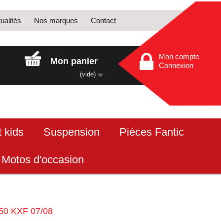
ualités
Nos marques
Contact
Mon compte
Mon panier
Connexion
(vide)
 kids
Suspension
Pièces Fantic
Motos d'occasion
50 KXF 07/08