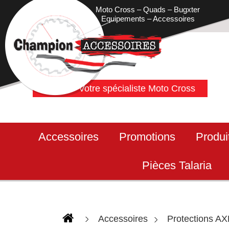
Moto Cross – Quads – Bugxter
Equipements – Accessoires
Votre spécialiste Moto Cross
Accessoires
Promotions
Produi
Pièces Talaria
Accessoires
Protections A