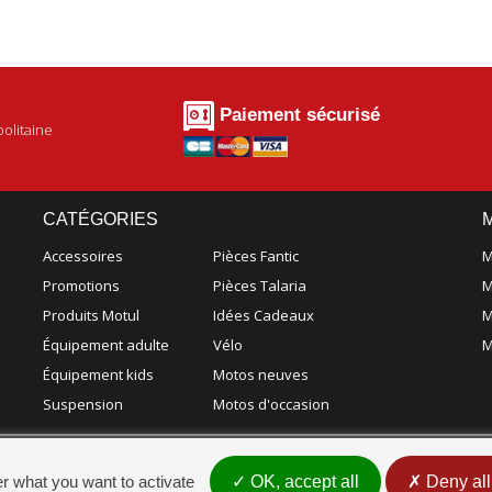
Paiement sécurisé
olitaine
CATÉGORIES
Accessoires
Pièces Fantic
M
Promotions
Pièces Talaria
M
Produits Motul
Idées Cadeaux
M
Équipement adulte
Vélo
M
Équipement kids
Motos neuves
Suspension
Motos d'occasion
er what you want to activate
OK, accept all
Deny all