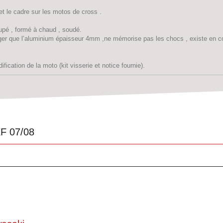
et le cadre sur les motos de cross .
upé , formé à chaud , soudé.
er que l’aluminium épaisseur 4mm ,ne mémorise pas les chocs , existe en co
ification de la moto (kit visserie et notice fournie).
F 07/08