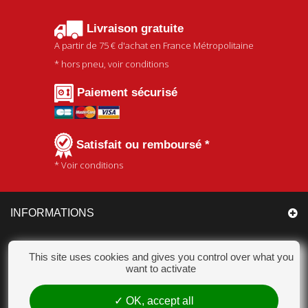
Livraison gratuite
A partir de
75 €
d'achat en France Métropolitaine
* hors pneu, voir conditions
Paiement sécurisé
Satisfait ou remboursé *
* Voir conditions
INFORMATIONS
CATÉGORIES
This site uses cookies and gives you control over what you
want to activate
MON COMPTE
OK, accept all