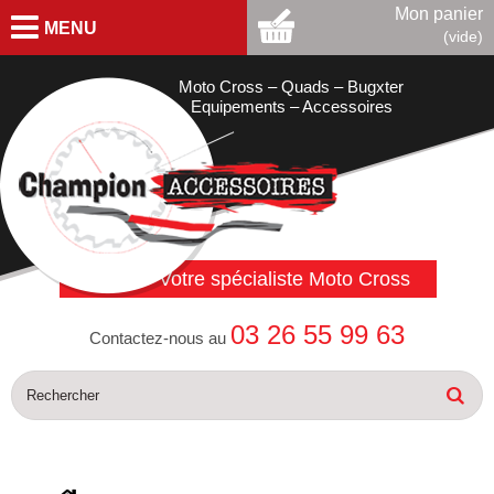
Mon panier
MENU
(vide)
Moto Cross – Quads – Bugxter
Equipements – Accessoires
Votre spécialiste Moto Cross
03 26 55 99 63
Contactez-nous au