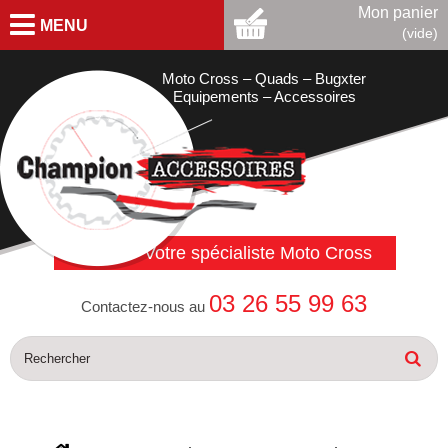
Mon panier
MENU
(vide)
Moto Cross – Quads – Bugxter
Equipements – Accessoires
Votre spécialiste Moto Cross
03 26 55 99 63
Contactez-nous au