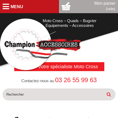
Mon panier
MENU
(vide)
Moto Cross – Quads – Bugxter
Equipements – Accessoires
Votre spécialiste Moto Cross
03 26 55 99 63
Contactez-nous au