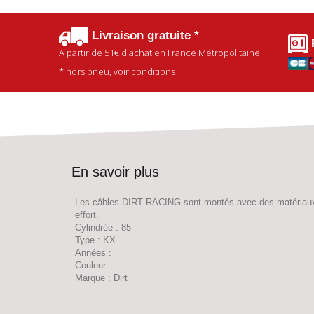
Livraison gratuite *
A partir de
51€
d'achat en France Métropolitaine
* hors pneu, voir conditions
En savoir plus
Les câbles DIRT RACING sont montés avec des matériaux vou
effort.
Cylindrée : 85
Type : KX
Années :
Couleur :
Marque : Dirt