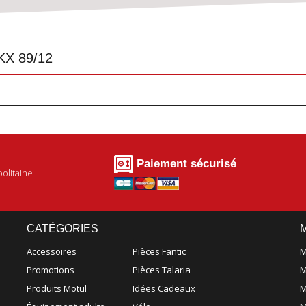
KX 89/12
Paiement sécurisé
olitaine
CATÉGORIES
Accessoires
Pièces Fantic
M
Promotions
Pièces Talaria
M
Produits Motul
Idées Cadeaux
M