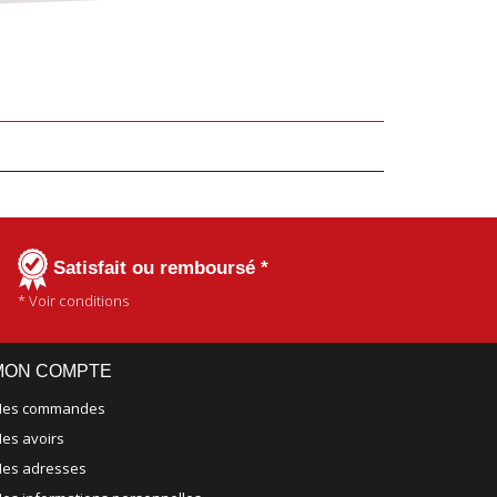
Satisfait ou remboursé *
* Voir conditions
MON COMPTE
es commandes
es avoirs
es adresses