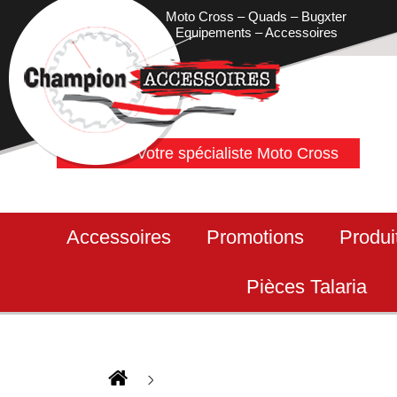
Moto Cross – Quads – Bugxter
Equipements – Accessoires
Votre spécialiste Moto Cross
Accessoires
Promotions
Produi
Pièces Talaria