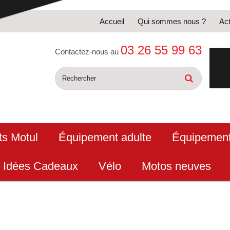
Accueil
Qui sommes nous ?
Act
03 26 55 99 63
Contactez-nous au
ts Motul
Équipement adulte
Équipement
Idées Cadeaux
Vélo
Motos neuves