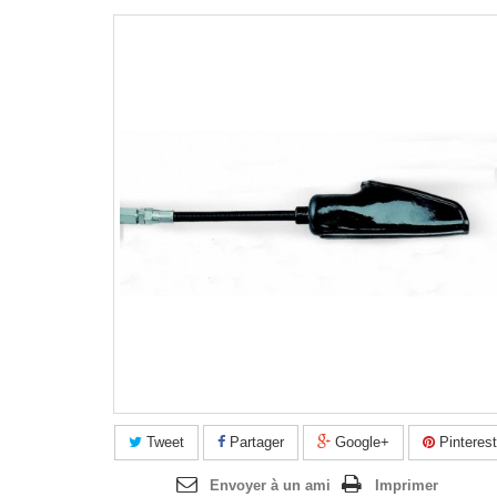
Agrandir l'image
Tweet
Partager
Google+
Pinterest
Envoyer à un ami
Imprimer