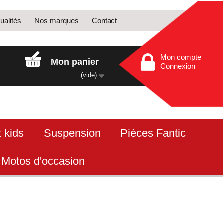
ualités
Nos marques
Contact
Mon compte
Mon panier
Connexion
(vide)
 kids
Suspension
Pièces Fantic
Motos d'occasion