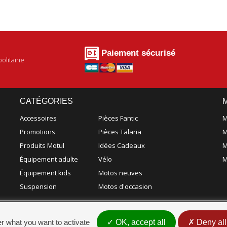
Paiement sécurisé
olitaine
CATÉGORIES
Accessoires
Pièces Fantic
M
Promotions
Pièces Talaria
M
Produits Motul
Idées Cadeaux
M
Équipement adulte
Vélo
M
Équipement kids
Motos neuves
Suspension
Motos d'occasion
er what you want to activate
OK, accept all
Deny all