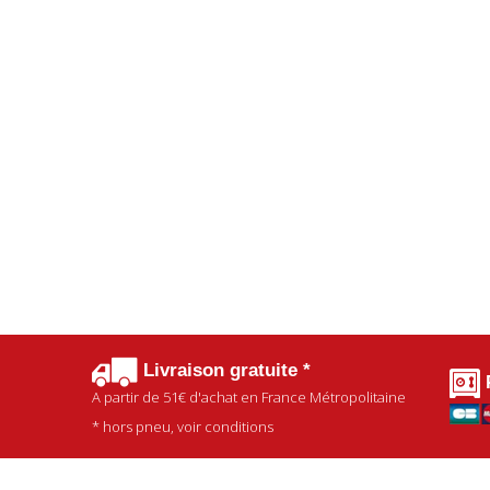
Livraison gratuite *
A partir de
51€
d'achat en France Métropolitaine
* hors pneu, voir conditions