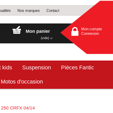
ualités
Nos marques
Contact
Mon compte
Mon panier
Connexion
(vide)
 kids
Suspension
Pièces Fantic
Motos d'occasion
r 250 CRFX 04/14