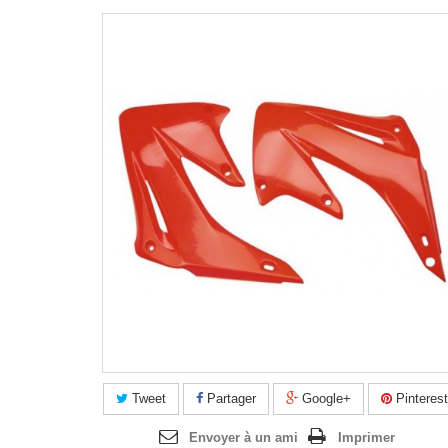
Agrandir l'image
Tweet
Partager
Google+
Pinterest
Envoyer à un ami
Imprimer