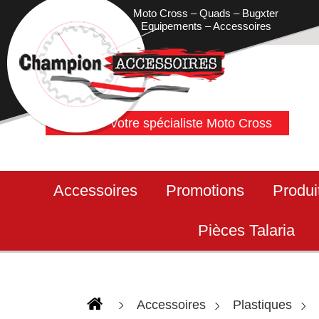
Moto Cross – Quads – Bugxter
Equipements – Accessoires
Votre spécialiste Moto Cross
Accessoires
Promotions
Produi
Pièces Talaria
Accessoires
Plastiques