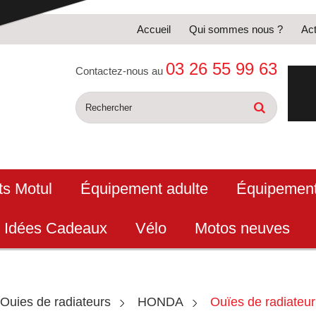
Accueil
Qui sommes nous ?
Act
03 26 55 99 63
Contactez-nous au
ts Motul
Équipement adulte
Équipement
Idées Cadeaux
Vélo
Motos neuves
Ouies de radiateurs
HONDA
Ouïes de radiateu