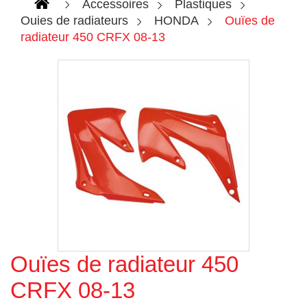
Accessoires
Plastiques
Ouies de radiateurs
HONDA
Ouïes de
radiateur 450 CRFX 08-13
Ouïes de radiateur 450
Agrandir l'image
CRFX 08-13