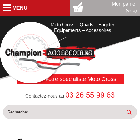
Mon panier
MENU
(vide)
Moto Cross – Quads – Bugxter
Equipements – Accessoires
Votre spécialiste Moto Cross
03 26 55 99 63
Contactez-nous au