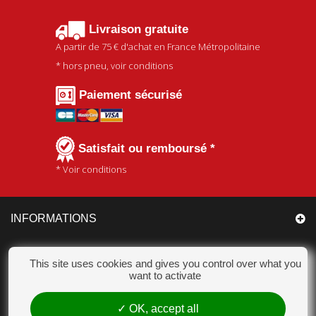
Livraison gratuite
A partir de
75 €
d'achat en France Métropolitaine
* hors pneu, voir conditions
Paiement sécurisé
Satisfait ou remboursé *
* Voir conditions
INFORMATIONS
CATÉGORIES
This site uses cookies and gives you control over what you
want to activate
MON COMPTE
OK, accept all