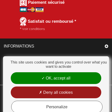
Paiement sécurisé
Satisfait ou remboursé *
* Voir conditions
INFORMATIONS
CATÉGORIES
This site uses cookies and gives you control over what you
want to activate
MON COMPTE
OK, accept all
CHAMPION ACCESSOIRES
Deny all cookies
18 Chemin des Bas Jardins 51530 DIZY - Tél. : 03 26 55 99 63 - E-mail :
contact@champion-accessoires.com
Personalize
MENTIONS LÉGALES