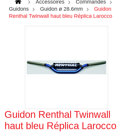
Accessoires
Commandes
Guidons
Guidon ø 28.6mm
Guidon
Renthal Twinwall haut bleu Réplica Larocco
Guidon Renthal Twinwall
Agrandir l'image
haut bleu Réplica Larocco