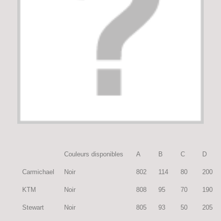
Couleurs disponibles
A
B
C
D
Carmichael
Noir
802
114
80
200
KTM
Noir
808
95
70
190
Stewart
Noir
805
93
50
205