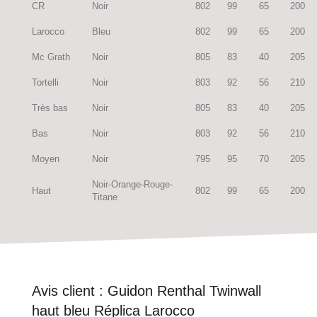
CR
Noir
802
99
65
200
Larocco
Bleu
802
99
65
200
Mc Grath
Noir
805
83
40
205
Tortelli
Noir
803
92
56
210
Très bas
Noir
805
83
40
205
Bas
Noir
803
92
56
210
Moyen
Noir
795
95
70
205
Noir-Orange-Rouge-
Haut
802
99
65
200
Titane
Avis client :
Guidon Renthal Twinwall
haut bleu Réplica Larocco