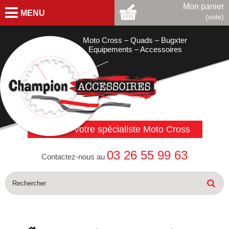
Mon panier
MENU
(vide)
Moto Cross – Quads – Bugxter
Equipements – Accessoires
Votre spécialiste Moto Cross
03 26 55 99 63
Contactez-nous au