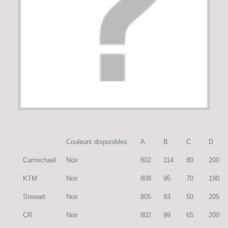
Couleurs disponibles
A
B
C
D
Carmichael
Noir
802
114
80
200
KTM
Noir
808
95
70
190
Stewart
Noir
805
93
50
205
CR
Noir
802
99
65
200