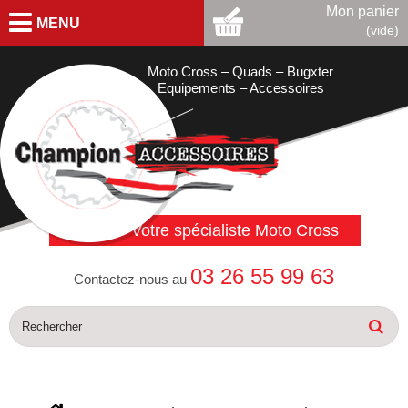
Mon panier
MENU
(vide)
Moto Cross – Quads – Bugxter
Equipements – Accessoires
Votre spécialiste Moto Cross
03 26 55 99 63
Contactez-nous au