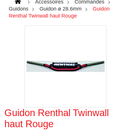
Accessoires
Commandes
Guidons
Guidon ø 28.6mm
Guidon
Renthal Twinwall haut Rouge
Guidon Renthal Twinwall
Agrandir l'image
haut Rouge