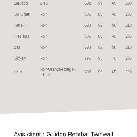
Larocco
Bleu
802
99
65
200
Mc Grath
Noir
805
83
40
205
Tortelli
Noir
803
92
56
210
Très bas
Noir
805
83
40
205
Bas
Noir
803
92
56
210
Moyen
Noir
795
95
70
205
Noir-Orange-Rouge-
Haut
802
99
65
200
Titane
Avis client :
Guidon Renthal Twinwall