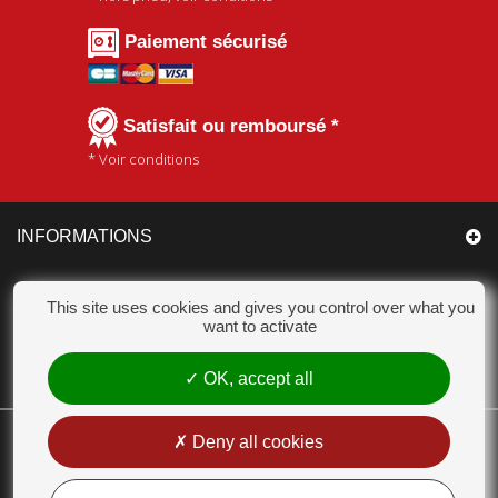
Paiement sécurisé
Satisfait ou remboursé *
* Voir conditions
INFORMATIONS
CATÉGORIES
This site uses cookies and gives you control over what you
want to activate
MON COMPTE
OK, accept all
CHAMPION ACCESSOIRES
Deny all cookies
18 Chemin des Bas Jardins 51530 DIZY - Tél. : 03 26 55 99 63 - E-mail :
contact@champion-accessoires.com