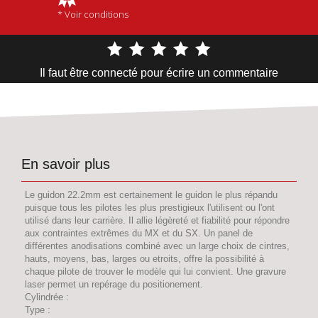
* Voir conditions
Il faut être connecté pour écrire un commentaire
En savoir plus
Le guidon 22.2mm est certainement le guidon le plus répandu
puisque tous les pilotes les plus prestigieux l'utilisent ou l'ont
utilisé dans leur carrière. Il allie légèreté et fiabilité pour répondre
aux contraintes extrêmes du MX et du SX. Un panel de
différentes anodisations combiné avec un large choix de cintres,
hauts, moyens, bas, larges ou etroits, offre la possibilité à
chaque pilote de trouver le modèle qui lui convient. Une gravure
laser permet un repérage du positionement.
Cylindrée :
Type :