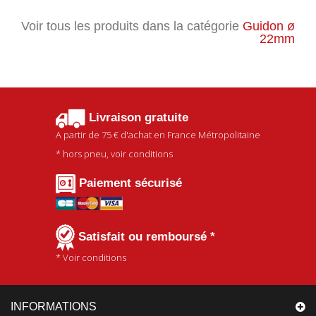
Voir tous les produits dans la catégorie
Guidon ø
22mm
Livraison gratuite
A partir de
75 €
d'achat en France Métropolitaine
* hors pneu, voir conditions
Paiement sécurisé
Satisfait ou remboursé *
* Voir conditions
INFORMATIONS