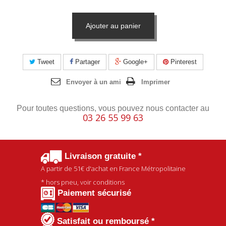
Ajouter au panier
Tweet
Partager
Google+
Pinterest
Envoyer à un ami
Imprimer
Pour toutes questions, vous pouvez nous contacter au
03 26 55 99 63
Livraison gratuite *
A partir de
51€
d'achat en France Métropolitaine
* hors pneu, voir conditions
Paiement sécurisé
Satisfait ou remboursé *