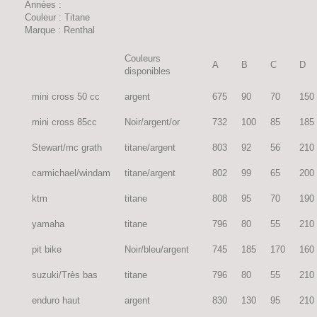
Années :
Couleur : Titane
Marque : Renthal
Couleurs
A
B
C
D
disponibles
mini cross 50 cc
argent
675
90
70
150
mini cross 85cc
Noir/argent/or
732
100
85
185
Stewart/mc grath
titane/argent
803
92
56
210
carmichael/windam
titane/argent
802
99
65
200
ktm
titane
808
95
70
190
yamaha
titane
796
80
55
210
pit bike
Noir/bleu/argent
745
185
170
160
suzuki/Très bas
titane
796
80
55
210
enduro haut
argent
830
130
95
210