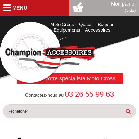
Mon panier
MENU
(vide)
Moto Cross – Quads – Bugxter
Equipements – Accessoires
Votre spécialiste Moto Cross
03 26 55 99 63
Contactez-nous au