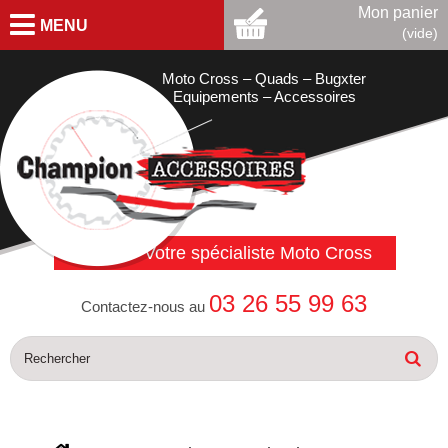
Mon panier
MENU
(vide)
Moto Cross – Quads – Bugxter
Equipements – Accessoires
Votre spécialiste Moto Cross
03 26 55 99 63
Contactez-nous au