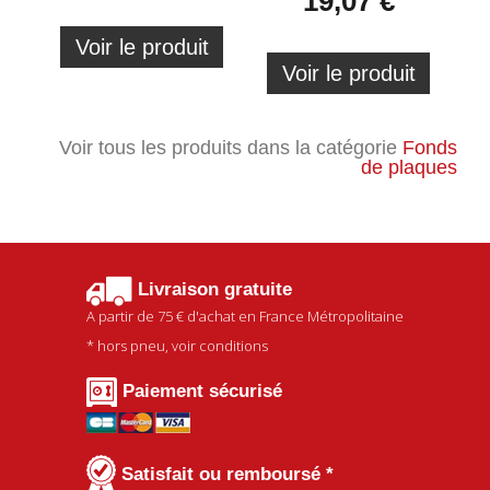
19,07 €
Voir le produit
Voir le produit
Voir tous les produits dans la catégorie
Fonds
de plaques
Livraison gratuite
A partir de
75 €
d'achat en France Métropolitaine
* hors pneu, voir conditions
Paiement sécurisé
Satisfait ou remboursé *