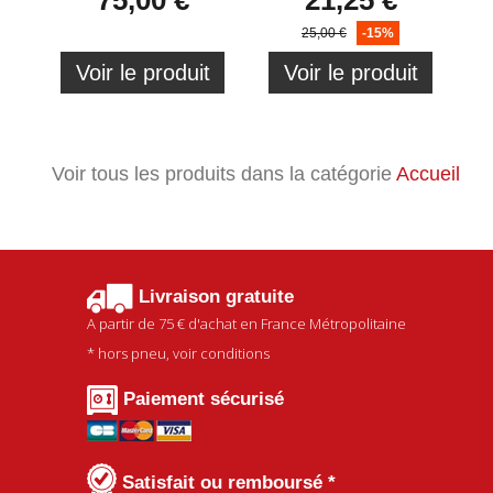
75,00 €
21,25 €
25,00 €
-15%
Voir le produit
Voir le produit
Voir tous les produits dans la catégorie
Accueil
Livraison gratuite
A partir de
75 €
d'achat en France Métropolitaine
* hors pneu, voir conditions
Paiement sécurisé
Satisfait ou remboursé *