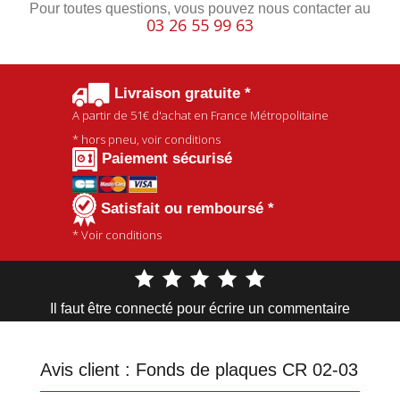
Pour toutes questions, vous pouvez nous contacter au
03 26 55 99 63
Livraison gratuite *
A partir de
51€
d'achat en France Métropolitaine
* hors pneu, voir conditions
Paiement sécurisé
Satisfait ou remboursé *
* Voir conditions
Il faut être connecté pour écrire un commentaire
Avis client :
Fonds de plaques CR 02-03