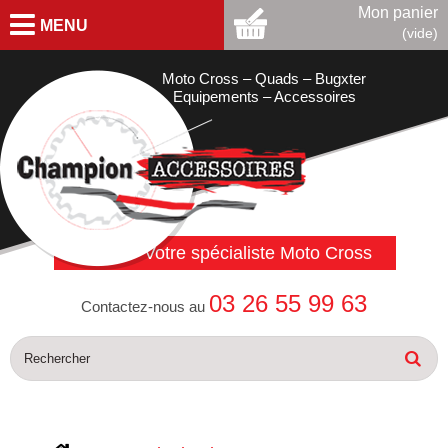
Mon panier
MENU
(vide)
Moto Cross – Quads – Bugxter
Equipements – Accessoires
Votre spécialiste Moto Cross
03 26 55 99 63
Contactez-nous au