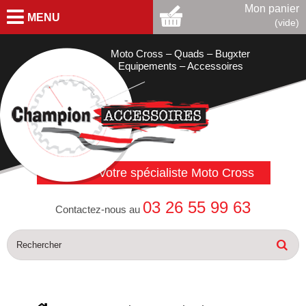
Mon panier
MENU
(vide)
Moto Cross – Quads – Bugxter
Equipements – Accessoires
Votre spécialiste Moto Cross
03 26 55 99 63
Contactez-nous au