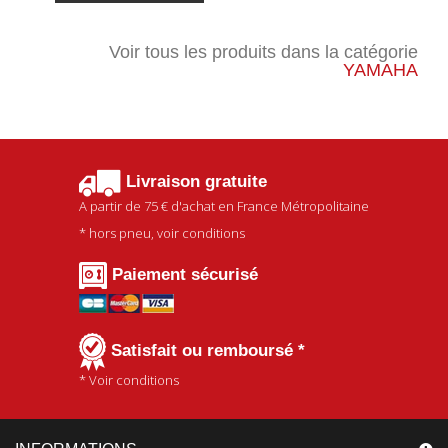
Voir tous les produits dans la catégorie
YAMAHA
Livraison gratuite
A partir de
75 €
d'achat en France Métropolitaine
* hors pneu, voir conditions
Paiement sécurisé
Satisfait ou remboursé *
* Voir conditions