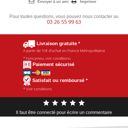
Envoyer à un ami
Imprimer
Pour toutes questions, vous pouvez nous contacter au
03 26 55 99 63
Livraison gratuite *
A partir de
51€
d'achat en France Métropolitaine
* hors pneu, voir conditions
Paiement sécurisé
Satisfait ou remboursé *
* Voir conditions
Il faut être connecté pour écrire un commentaire