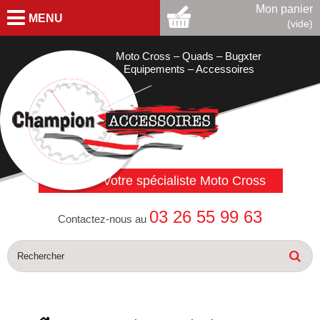
Mon panier
MENU
(vide)
Moto Cross – Quads – Bugxter
Equipements – Accessoires
Votre spécialiste Moto Cross
03 26 55 99 63
Contactez-nous au