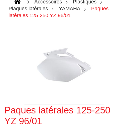
Accessoires
Plastiques
Plaques latérales
YAMAHA
Paques
latérales 125-250 YZ 96/01
Paques latérales 125-250
Agrandir l'image
YZ 96/01