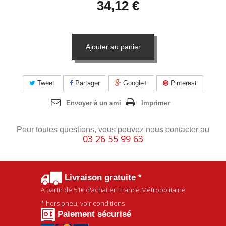
34,12 €
Ajouter au panier
Tweet
Partager
Google+
Pinterest
Envoyer à un ami
Imprimer
Pour toutes questions, vous pouvez nous contacter au
03 26 55 99 63
Livraison gratuite *
A partir de
51€
d'achat en France Métropolitaine
* hors pneu, voir conditions
Paiement sécurisé