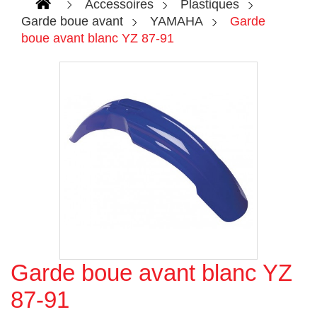
Accessoires
Plastiques
Garde boue avant
YAMAHA
Garde
boue avant blanc YZ 87-91
Garde boue avant blanc YZ
Agrandir l'image
87-91