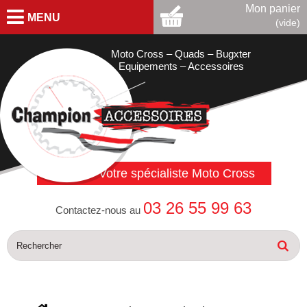
Mon panier
MENU
(vide)
Moto Cross – Quads – Bugxter
Equipements – Accessoires
Votre spécialiste Moto Cross
03 26 55 99 63
Contactez-nous au