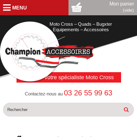
Mon panier
MENU
(vide)
Moto Cross – Quads – Bugxter
Equipements – Accessoires
Votre spécialiste Moto Cross
03 26 55 99 63
Contactez-nous au