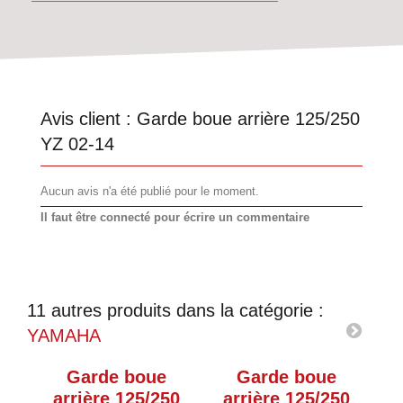
Avis client :
Garde boue arrière 125/250
YZ 02-14
Aucun avis n'a été publié pour le moment.
Il faut être connecté pour écrire un commentaire
11 autres produits dans la catégorie :
YAMAHA
Garde boue
Garde boue
arrière 125/250
arrière 125/250
a