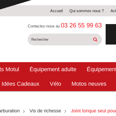
Accueil
Qui sommes nous ?
Act
03 26 55 99 63
Contactez-nous au
ts Motul
Équipement adulte
Équipement
Idées Cadeaux
Vélo
Motos neuves
rburation
Vis de richesse
Joint torique seul pou