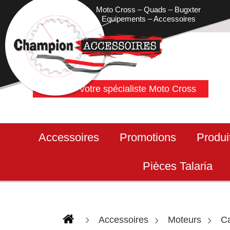
Moto Cross – Quads – Bugxter
Equipements – Accessoires
Votre spécialiste Moto Cross
Accessoires
Promotions
Produi
Pièces Talaria
Accessoires
Moteurs
Ca