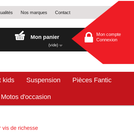
ualités
Nos marques
Contact
Mon compte
Mon panier
Connexion
(vide)
 kids
Suspension
Pièces Fantic
Motos d'occasion
r vis de richesse