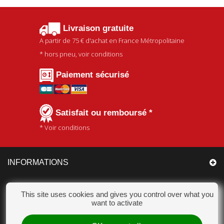
Livraison gratuite
A partir de
75 €
d'achat en France Métropolitaine
* hors pneu, voir conditions
Paiement sécurisé
Satisfait ou remboursé *
* Voir conditions
INFORMATIONS
CATÉGORIES
This site uses cookies and gives you control over what you
want to activate
MON COMPTE