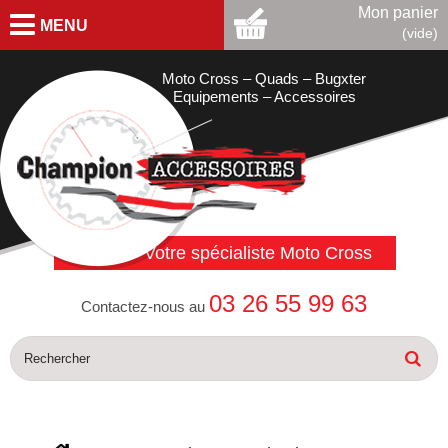
Mon panier
MENU
(vide)
Moto Cross – Quads – Bugxter
Equipements – Accessoires
Votre spécialiste Moto Cross
03 26 55 99 63
Contactez-nous au