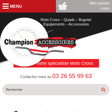
Mon panier
MENU
(vide)
Moto Cross – Quads – Bugxter
Equipements – Accessoires
Votre spécialiste Moto Cross
03 26 55 99 63
Contactez-nous au