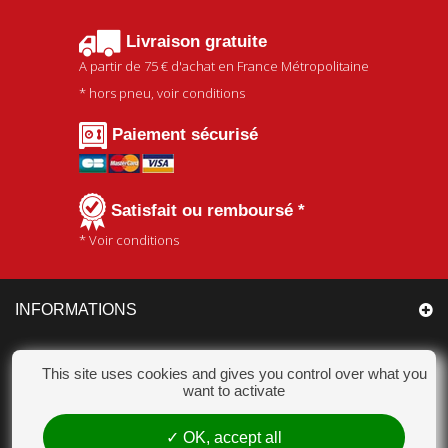
Livraison gratuite
A partir de
75 €
d'achat en France Métropolitaine
* hors pneu, voir conditions
Paiement sécurisé
Satisfait ou remboursé *
* Voir conditions
INFORMATIONS
CATÉGORIES
This site uses cookies and gives you control over what you
want to activate
MON COMPTE
OK, accept all