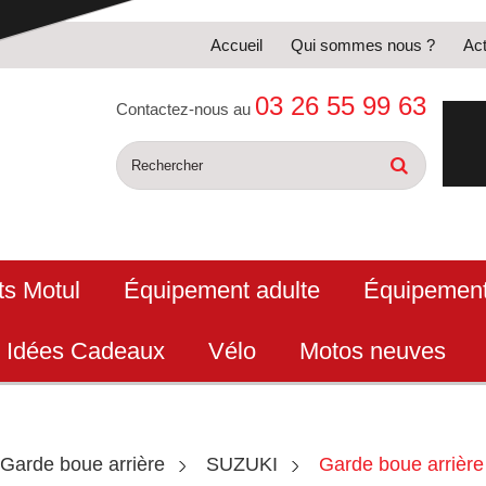
Accueil
Qui sommes nous ?
Act
03 26 55 99 63
Contactez-nous au
ts Motul
Équipement adulte
Équipement
Idées Cadeaux
Vélo
Motos neuves
Garde boue arrière
SUZUKI
Garde boue arrièr