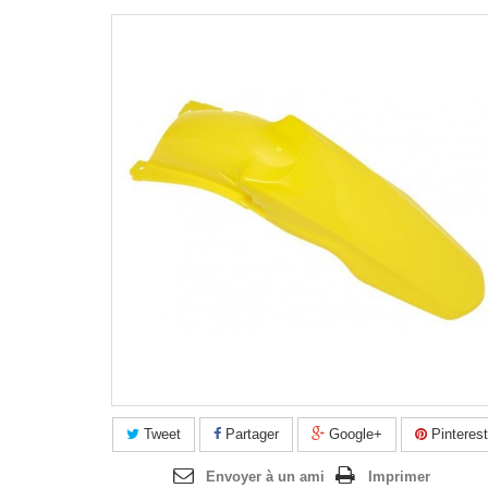
Agrandir l'image
Tweet
Partager
Google+
Pinterest
Envoyer à un ami
Imprimer