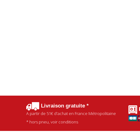
Livraison gratuite *
A partir de
51€
d'achat en France Métropolitaine
* hors pneu, voir conditions