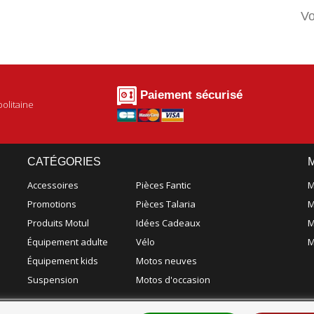
Vo
Paiement sécurisé
olitaine
CATÉGORIES
Accessoires
Pièces Fantic
M
Promotions
Pièces Talaria
M
Produits Motul
Idées Cadeaux
M
Équipement adulte
Vélo
M
Équipement kids
Motos neuves
Suspension
Motos d'occasion