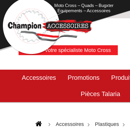
Moto Cross – Quads – Bugxter
Equipements – Accessoires
Votre spécialiste Moto Cross
Accessoires
Promotions
Produi
Pièces Talaria
Accessoires
Plastiques