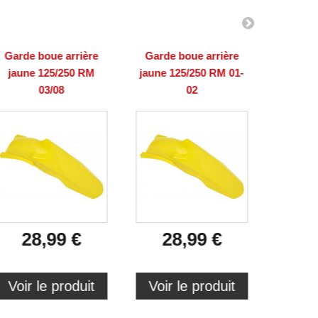
Garde boue arrière
Garde boue arrière
Garde 
jaune 125/250 RM
jaune 125/250 RM 01-
jaune 1
03/08
02
28,99 €
28,99 €
2
Voir le produit
Voir le produit
Voir 