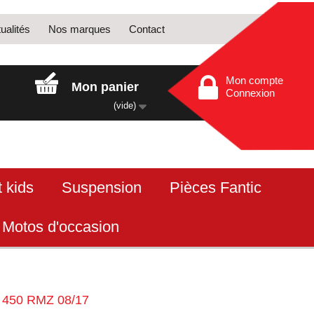
ualités
Nos marques
Contact
Mon compte
Mon panier
Connexion
(vide)
 kids
Suspension
Pièces Fantic
Motos d'occasion
e 450 RMZ 08/17