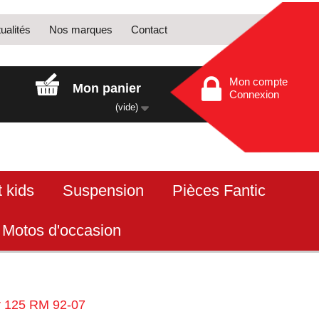
ualités
Nos marques
Contact
Mon compte
Mon panier
Connexion
(vide)
 kids
Suspension
Pièces Fantic
Motos d'occasion
r 125 RM 92-07