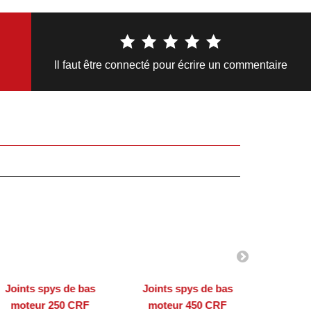
Il faut être connecté pour écrire un commentaire
Joints spys de bas
Joints spys de bas
Joints
moteur 250 CRF
moteur 450 CRF
mot