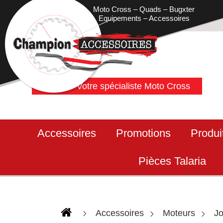
Moto Cross – Quads – Bugxter
Equipements – Accessoires
Votre spécialiste Moto Cross
Accessoires
Promotions
Produi
Pièces Talaria
Accessoires
Moteurs
Jo