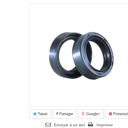
Agrandir l'image
Tweet
Partager
Google+
Pinterest
Envoyer à un ami
Imprimer