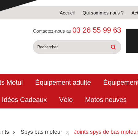
Accueil
Qui sommes nous ?
Act
03 26 55 99 63
Contactez-nous au
ts Motul
Équipement adulte
Équipement
Idées Cadeaux
Vélo
Motos neuves
ints
Spys bas moteur
Joints spys de bas moteu