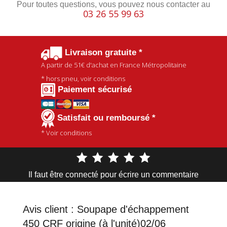
Pour toutes questions, vous pouvez nous contacter au
03 26 55 99 63
Livraison gratuite *
A partir de
51€
d'achat en France Métropolitaine
* hors pneu, voir conditions
Paiement sécurisé
Satisfait ou remboursé *
* Voir conditions
Il faut être connecté pour écrire un commentaire
Avis client :
Soupape d'échappement
450 CRF origine (à l'unité)02/06