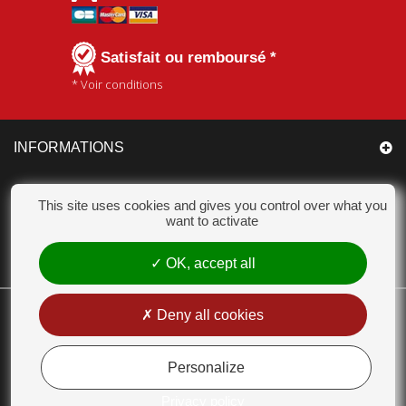
Satisfait ou remboursé *
* Voir conditions
INFORMATIONS
CATÉGORIES
This site uses cookies and gives you control over what you
want to activate
MON COMPTE
OK, accept all
CHAMPION ACCESSOIRES
Deny all cookies
18 Chemin des Bas Jardins 51530 DIZY - Tél. : 03 26 55 99 63 - E-mail :
contact@champion-accessoires.com
Personalize
MENTIONS LÉGALES
Privacy policy
CONDITIONS GÉNÉRALES DE VENTE