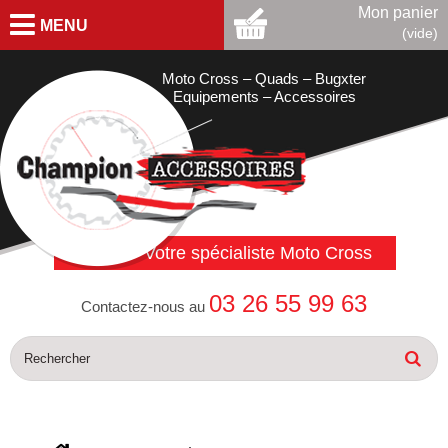
Mon panier
MENU
(vide)
Moto Cross – Quads – Bugxter
Equipements – Accessoires
Votre spécialiste Moto Cross
03 26 55 99 63
Contactez-nous au