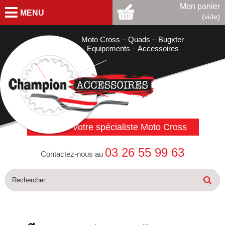
Mon panier
MENU
(vide)
Moto Cross – Quads – Bugxter
Equipements – Accessoires
Votre spécialiste Moto Cross
03 26 55 99 63
Contactez-nous au