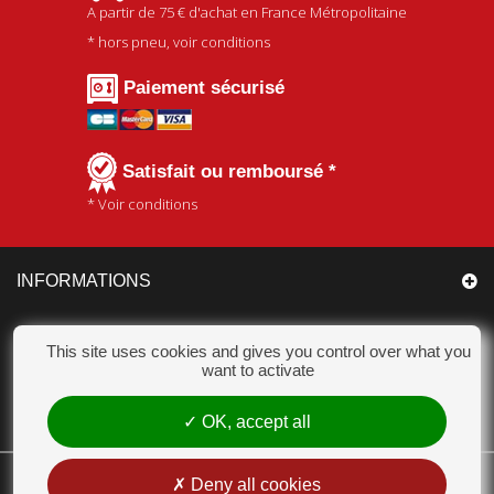
A partir de
75 €
d'achat en France Métropolitaine
* hors pneu, voir conditions
Paiement sécurisé
Satisfait ou remboursé *
* Voir conditions
INFORMATIONS
CATÉGORIES
This site uses cookies and gives you control over what you
want to activate
MON COMPTE
OK, accept all
CHAMPION ACCESSOIRES
Deny all cookies