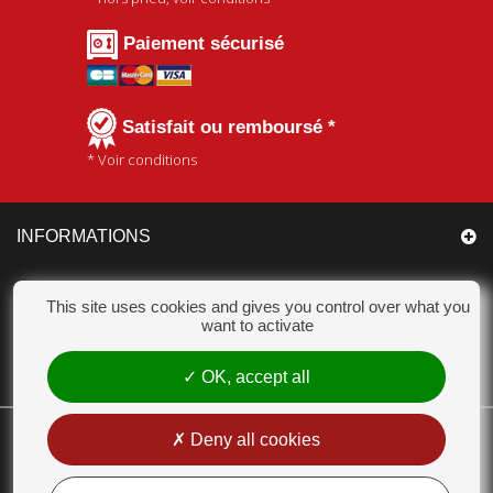
Paiement sécurisé
Satisfait ou remboursé *
* Voir conditions
INFORMATIONS
CATÉGORIES
This site uses cookies and gives you control over what you
want to activate
MON COMPTE
OK, accept all
CHAMPION ACCESSOIRES
Deny all cookies
18 Chemin des Bas Jardins 51530 DIZY - Tél. : 03 26 55 99 63 - E-mail :
contact@champion-accessoires.com