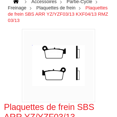
Accessoires
Partie-Cycle
Freinage
Plaquettes de frein
Plaquettes
de frein SBS ARR YZ/YZF03/13 KXF04/13 RMZ
03/13
Plaquettes de frein SBS
Agrandir l'image
ARR YZ/YZF03/13