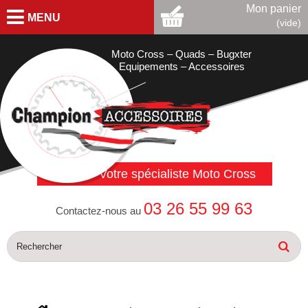
Mon panier
MENU
(vide)
Moto Cross – Quads – Bugxter
Equipements – Accessoires
Votre spécialiste Moto Cross
03 26 55 99 63
Contactez-nous au