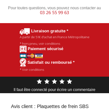
Pour toutes questions, vous pouvez nous contacter au
03 26 55 99 63
Livraison gratuite *
A partir de
51€
d'achat en France Métropolitaine
* hors pneu, voir conditions
Paiement sécurisé
Satisfait ou remboursé *
* Voir conditions
Il faut être connecté pour écrire un commentaire
Avis client :
Plaquettes de frein SBS