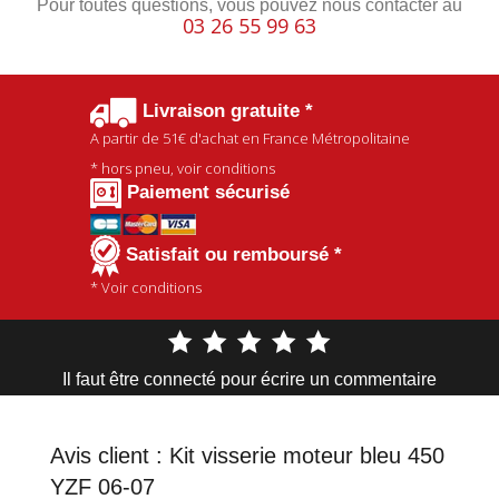
Pour toutes questions, vous pouvez nous contacter au
03 26 55 99 63
Livraison gratuite *
A partir de
51€
d'achat en France Métropolitaine
* hors pneu, voir conditions
Paiement sécurisé
Satisfait ou remboursé *
* Voir conditions
Il faut être connecté pour écrire un commentaire
Avis client :
Kit visserie moteur bleu 450
YZF 06-07