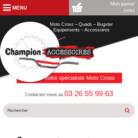
Mon panier
MENU
(vide)
Moto Cross – Quads – Bugxter
Equipements – Accessoires
Votre spécialiste Moto Cross
03 26 55 99 63
Contactez-nous au