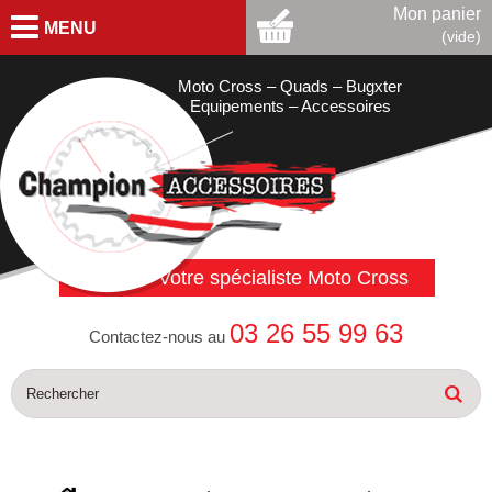
Mon panier
MENU
(vide)
Moto Cross – Quads – Bugxter
Equipements – Accessoires
Votre spécialiste Moto Cross
03 26 55 99 63
Contactez-nous au