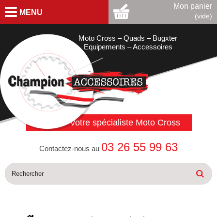
Mon panier
MENU
(vide)
Moto Cross – Quads – Bugxter
Equipements – Accessoires
Votre spécialiste Moto Cross
03 26 55 99 63
Contactez-nous au