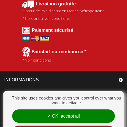
Livraison gratuite
A partir de
75 €
d'achat en France Métropolitaine
* hors pneu, voir conditions
Paiement sécurisé
Satisfait ou remboursé *
* Voir conditions
INFORMATIONS
CATÉGORIES
This site uses cookies and gives you control over what you
want to activate
MON COMPTE
OK, accept all