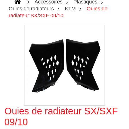
Accessoires
Plastiques
Ouies de radiateurs
KTM
Ouies de
radiateur SX/SXF 09/10
Ouies de radiateur SX/SXF
Agrandir l'image
09/10