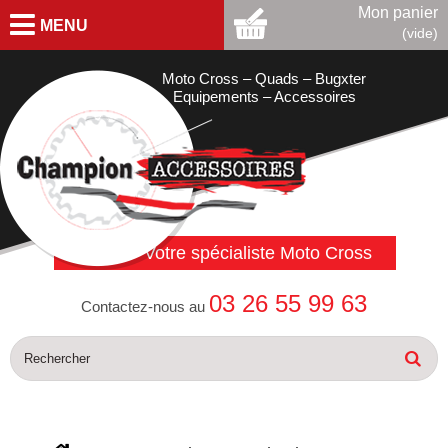
Mon panier
MENU
(vide)
Moto Cross – Quads – Bugxter
Equipements – Accessoires
Votre spécialiste Moto Cross
03 26 55 99 63
Contactez-nous au