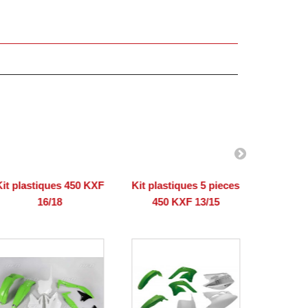
Kit plastiques 450 KXF
Kit plastiques 5 pieces
Kit plas
16/18
450 KXF 13/15
45