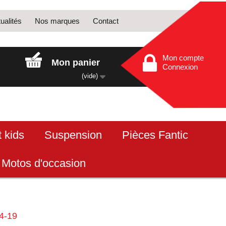
ualités
Nos marques
Contact
Mon compte
Mon panier
Connexion
(vide)
 kids
Suspension
Pièces Fantic
Motos d'occasion
14-19