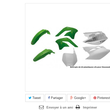
Agrandir l'image
Tweet
Partager
Google+
Pinterest
Envoyer à un ami
Imprimer