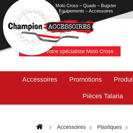
Moto Cross – Quads – Bugxter
Equipements – Accessoires
Votre spécialiste Moto Cross
Accessoires
Promotions
Produi
Pièces Talaria
Accessoires
Plastiques