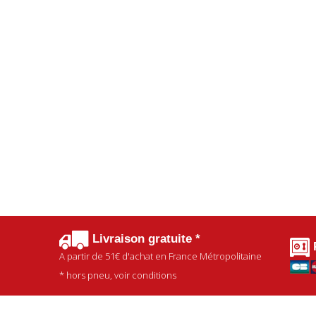
Livraison gratuite *
A partir de
51€
d'achat en France Métropolitaine
* hors pneu, voir conditions