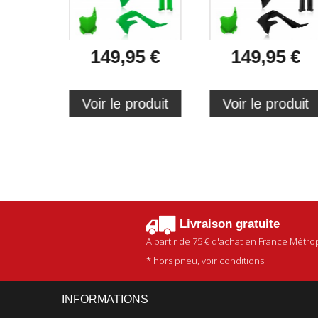
149,95 €
149,95 €
Voir le produit
Voir le produit
Livraison gratuite
A partir de
75 €
d'achat en France Métrop
* hors pneu, voir conditions
INFORMATIONS