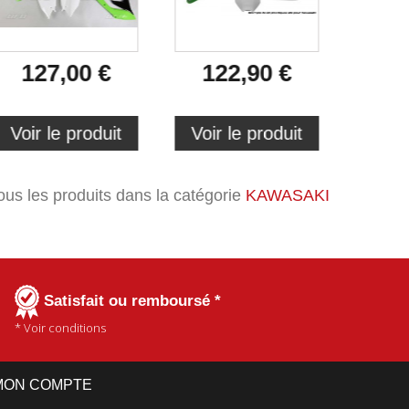
127,00 €
122,90 €
11
Voir le produit
Voir le produit
Voir 
tous les produits dans la catégorie
KAWASAKI
Satisfait ou remboursé *
* Voir conditions
MON COMPTE