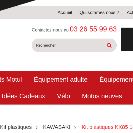
Accueil
Qui sommes nous ?
Act
03 26 55 99 63
Contactez-nous au
ts Motul
Équipement adulte
Équipement
Idées Cadeaux
Vélo
Motos neuves
Kit plastiques
KAWASAKI
Kit plastiques KX85 