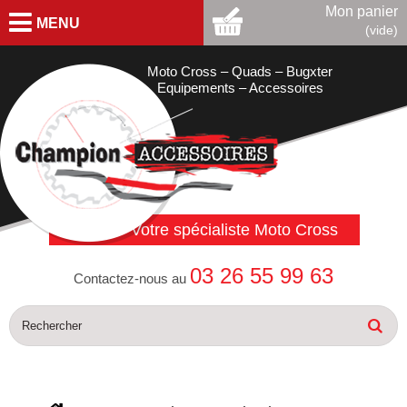
Mon panier
MENU
(vide)
Moto Cross – Quads – Bugxter
Equipements – Accessoires
Votre spécialiste Moto Cross
03 26 55 99 63
Contactez-nous au