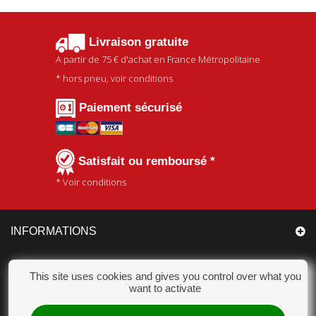
Livraison gratuite
A partir de
75 €
d'achat en France Métropolitaine
* hors pneu, voir conditions
Paiement sécurisé
Satisfait ou remboursé *
* Voir conditions
INFORMATIONS
CATÉGORIES
This site uses cookies and gives you control over what you
want to activate
MON COMPTE