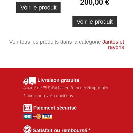
200,00 €
Voir le produit
Voir le produit
Voir tous les produits dans la catégorie
Jantes et
rayons
Livraison gratuite
A partir de
75 €
d'achat en France Métropolitaine
* hors pneu, voir conditions
Paiement sécurisé
Satisfait ou remboursé *