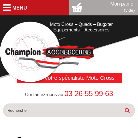
Mon panier
MENU
(vide)
Moto Cross – Quads – Bugxter
Equipements – Accessoires
Votre spécialiste Moto Cross
03 26 55 99 63
Contactez-nous au