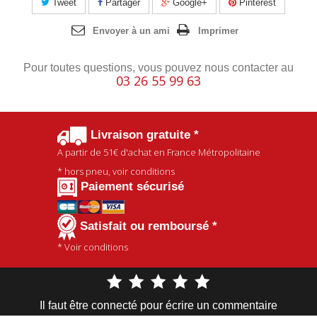
Tweet
Partager
Google+
Pinterest
Envoyer à un ami
Imprimer
Pour toutes questions, vous pouvez nous contacter au
03 26 55 99 63
Livraison gratuite *
A partir de
51€
d'achat en France Métropolitaine
* hors pneu, voir conditions
Paiement sécurisé
Satisfait ou remboursé *
* Voir conditions
Il faut être connecté pour écrire un commentaire