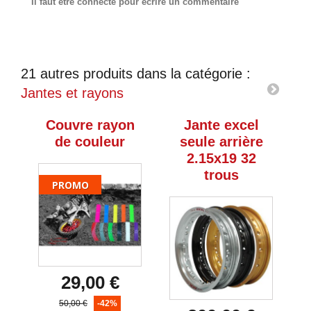
Il faut être connecté pour écrire un commentaire
21 autres produits dans la catégorie :
Jantes et rayons
Couvre rayon
Jante excel
de couleur
seule arrière
2.15x19 32
3
trous
PROMO
29,00 €
50,00 €
-42%