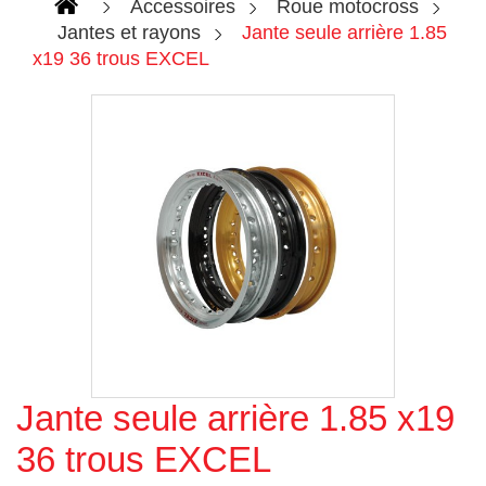
Accessoires
Roue motocross
Jantes et rayons
Jante seule arrière 1.85
x19 36 trous EXCEL
Jante seule arrière 1.85 x19
Agrandir l'image
36 trous EXCEL