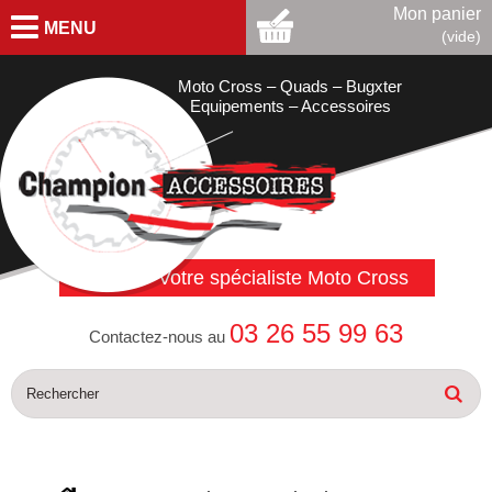
Mon panier
MENU
(vide)
Moto Cross – Quads – Bugxter
Equipements – Accessoires
Votre spécialiste Moto Cross
03 26 55 99 63
Contactez-nous au