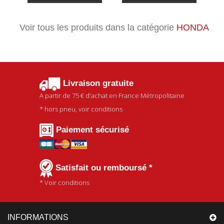
Voir tous les produits dans la catégorie
HONDA
Livraison gratuite
A partir de
75 €
d'achat en France Métropolitaine
* hors pneu, voir conditions
Paiement sécurisé
Satisfait ou remboursé *
* Voir conditions
INFORMATIONS