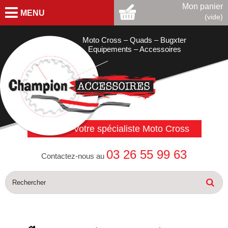
Mon panier
MENU
(vide)
Moto Cross – Quads – Bugxter
Equipements – Accessoires
Votre spécialiste Moto Cross
03 26 55 99 63
Contactez-nous au