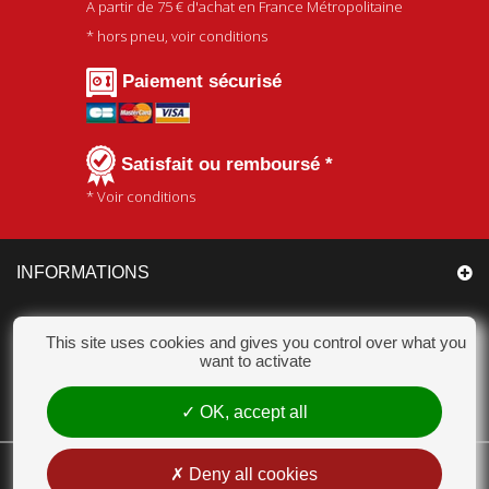
A partir de
75 €
d'achat en France Métropolitaine
* hors pneu, voir conditions
Paiement sécurisé
Satisfait ou remboursé *
* Voir conditions
INFORMATIONS
CATÉGORIES
This site uses cookies and gives you control over what you
want to activate
MON COMPTE
OK, accept all
CHAMPION ACCESSOIRES
Deny all cookies