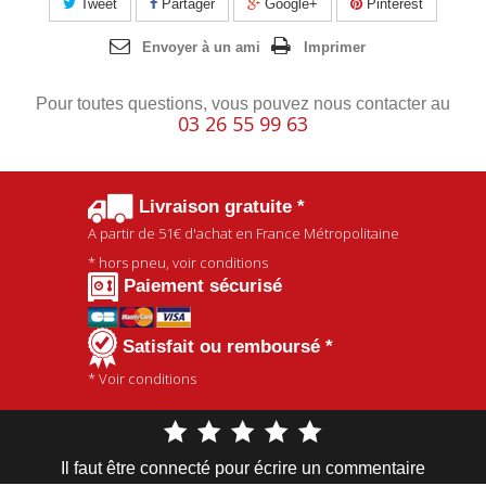
Tweet
Partager
Google+
Pinterest
Envoyer à un ami
Imprimer
Pour toutes questions, vous pouvez nous contacter au
03 26 55 99 63
Livraison gratuite *
A partir de
51€
d'achat en France Métropolitaine
* hors pneu, voir conditions
Paiement sécurisé
Satisfait ou remboursé *
* Voir conditions
Il faut être connecté pour écrire un commentaire