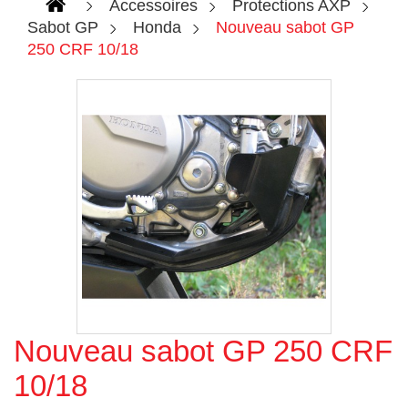
Accessoires
Protections AXP
Sabot GP
Honda
Nouveau sabot GP
250 CRF 10/18
Nouveau sabot GP 250 CRF
Agrandir l'image
10/18