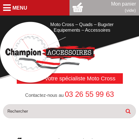
Mon panier
MENU
(vide)
Moto Cross – Quads – Bugxter
Equipements – Accessoires
Votre spécialiste Moto Cross
03 26 55 99 63
Contactez-nous au