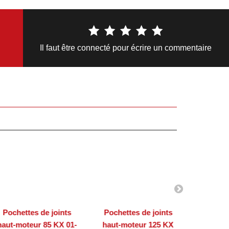
Il faut être connecté pour écrire un commentaire
Pochettes de joints
Pochettes de joints
Pochet
haut-moteur 85 KX 01-
haut-moteur 125 KX
haut-m