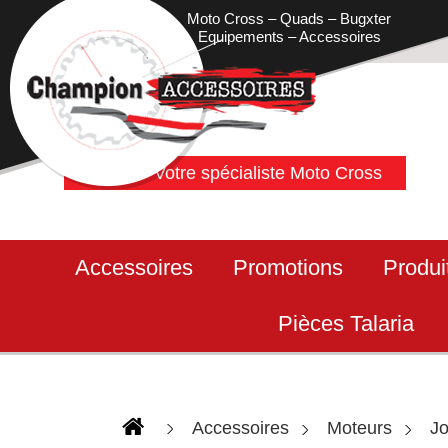
Moto Cross – Quads – Bugxter
Equipements – Accessoires
Votre spécialiste Moto Cross
Accessoires
Promotions
Produi
Pièces Talaria
Accessoires
Moteurs
Jo