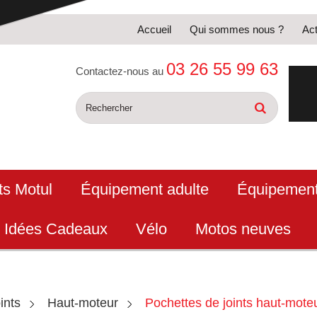
Accueil
Qui sommes nous ?
Act
03 26 55 99 63
Contactez-nous au
ts Motul
Équipement adulte
Équipement
Idées Cadeaux
Vélo
Motos neuves
ints
Haut-moteur
Pochettes de joints haut-mot