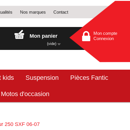
ualités
Nos marques
Contact
Mon compte
Mon panier
Connexion
(vide)
 kids
Suspension
Pièces Fantic
Motos d'occasion
eur 250 SXF 06-07