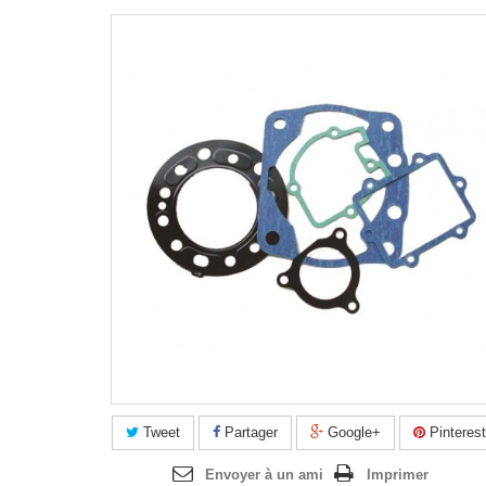
Agrandir l'image
Tweet
Partager
Google+
Pinterest
Envoyer à un ami
Imprimer