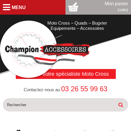
Mon panier
MENU
(vide)
Moto Cross – Quads – Bugxter
Equipements – Accessoires
Votre spécialiste Moto Cross
03 26 55 99 63
Contactez-nous au