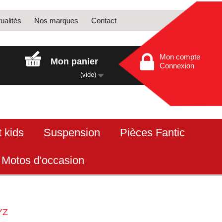
ualités
Nos marques
Contact
Mon compte
Mon panier
Connexion
(vide)
 kids
Suspension
Pièces Fantic
Motos d'occasion
YZ