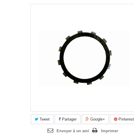
Agrandir l'image
Tweet
Partager
Google+
Pinterest
Envoyer à un ami
Imprimer