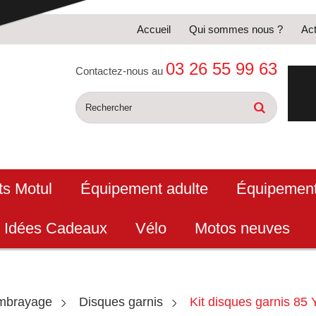
Accueil
Qui sommes nous ?
Act
03 26 55 99 63
Contactez-nous au
ts Motul
Équipement adulte
Équipement
Idées Cadeaux
Vélo
Motos neuves
mbrayage
Disques garnis
Kit disques garnis 85 