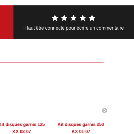
Il faut être connecté pour écrire un commentaire
Kit disques garnis 125
Kit disques garnis 250
Kit disq
KX 03-07
KX 01-07