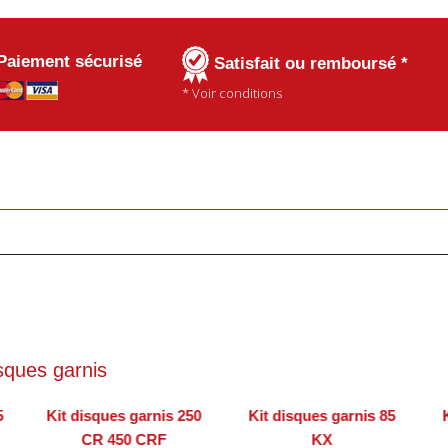
Paiement sécurisé
Satisfait ou remboursé *
* Voir conditions
sques garnis
5
Kit disques garnis 250
Kit disques garnis 85
CR 450 CRF
KX