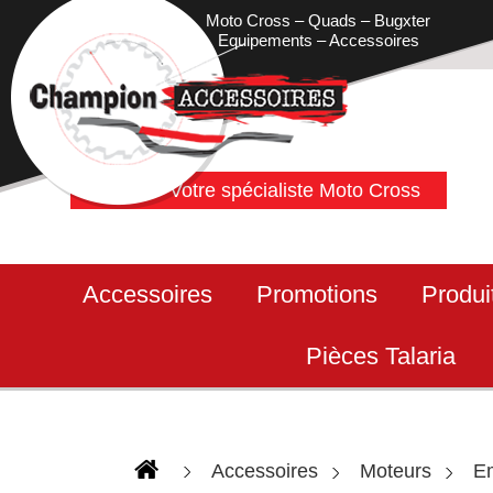
Moto Cross – Quads – Bugxter
Equipements – Accessoires
Votre spécialiste Moto Cross
Accessoires
Promotions
Produi
Pièces Talaria
Accessoires
Moteurs
E