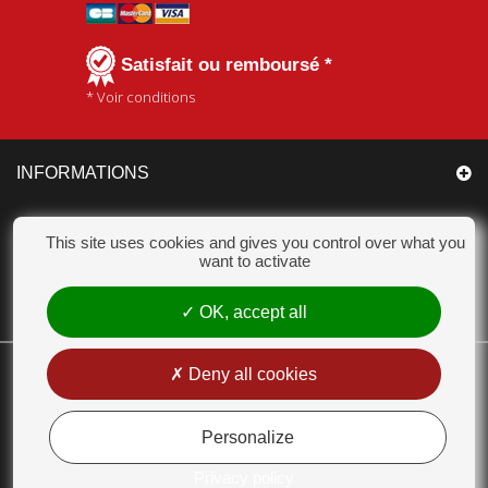
Satisfait ou remboursé *
* Voir conditions
INFORMATIONS
CATÉGORIES
This site uses cookies and gives you control over what you
want to activate
MON COMPTE
OK, accept all
CHAMPION ACCESSOIRES
Deny all cookies
18 Chemin des Bas Jardins 51530 DIZY - Tél. : 03 26 55 99 63 - E-mail :
contact@champion-accessoires.com
Personalize
MENTIONS LÉGALES
Privacy policy
CONDITIONS GÉNÉRALES DE VENTE