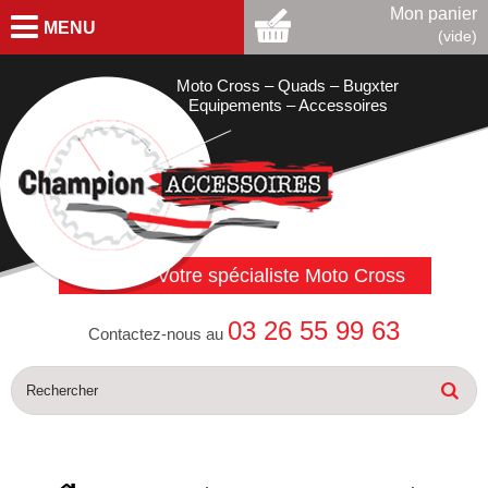
Mon panier
MENU
(vide)
Moto Cross – Quads – Bugxter
Equipements – Accessoires
Votre spécialiste Moto Cross
03 26 55 99 63
Contactez-nous au