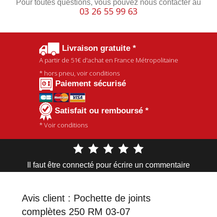
Pour toutes questions, vous pouvez nous contacter au
03 26 55 99 63
Livraison gratuite *
A partir de
51€
d'achat en France Métropolitaine
* hors pneu, voir conditions
Paiement sécurisé
Satisfait ou remboursé *
* Voir conditions
Il faut être connecté pour écrire un commentaire
Avis client :
Pochette de joints
complètes 250 RM 03-07