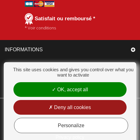
Satisfait ou remboursé *
* Voir conditions
INFORMATIONS
CATÉGORIES
This site uses cookies and gives you control over what you
want to activate
MON COMPTE
OK, accept all
CHAMPION ACCESSOIRES
Deny all cookies
18 Chemin des Bas Jardins 51530 DIZY - Tél. : 03 26 55 99 63 - E-mail :
contact@champion-accessoires.com
Personalize
MENTIONS LÉGALES
Privacy policy
CONDITIONS GÉNÉRALES DE VENTE