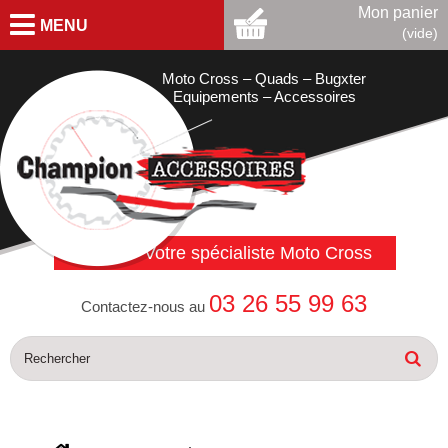
Mon panier
MENU
(vide)
Moto Cross – Quads – Bugxter
Equipements – Accessoires
Votre spécialiste Moto Cross
03 26 55 99 63
Contactez-nous au