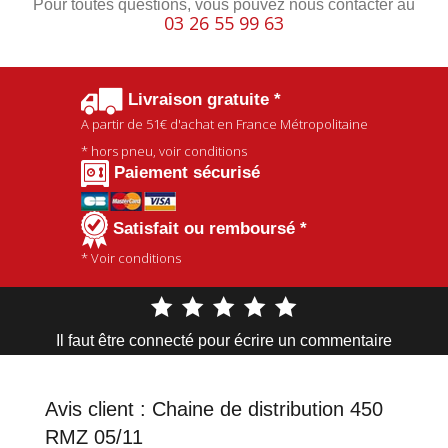
Pour toutes questions, vous pouvez nous contacter au
03 26 55 99 63
Livraison gratuite *
A partir de
51€
d'achat en France Métropolitaine
* hors pneu, voir conditions
Paiement sécurisé
Satisfait ou remboursé *
* Voir conditions
Il faut être connecté pour écrire un commentaire
Avis client :
Chaine de distribution 450
RMZ 05/11