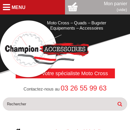
Mon panier
MENU
(vide)
Moto Cross – Quads – Bugxter
Equipements – Accessoires
Votre spécialiste Moto Cross
03 26 55 99 63
Contactez-nous au