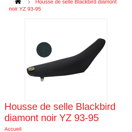
Housse de selle Blackbird diamont
noir YZ 93-95
Housse de selle Blackbird
Agrandir l'image
diamont noir YZ 93-95
Accueil