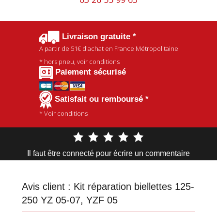
Livraison gratuite *
A partir de
51€
d'achat en France Métropolitaine
* hors pneu, voir conditions
Paiement sécurisé
Satisfait ou remboursé *
* Voir conditions
Il faut être connecté pour écrire un commentaire
Avis client :
Kit réparation biellettes 125-
250 YZ 05-07, YZF 05