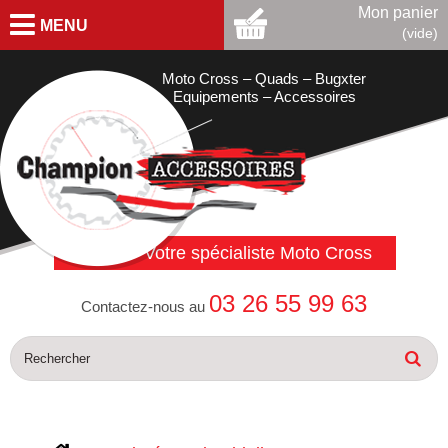
Mon panier
MENU
(vide)
Moto Cross – Quads – Bugxter
Equipements – Accessoires
Votre spécialiste Moto Cross
03 26 55 99 63
Contactez-nous au